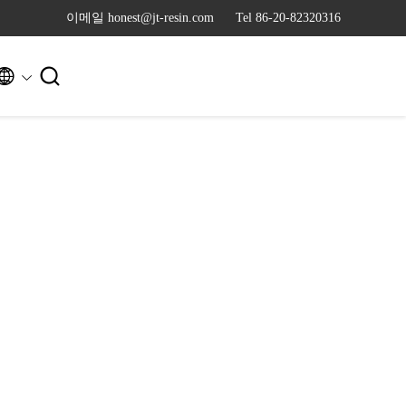
이메일 honest@jt-resin.com
Tel 86-20-82320316

