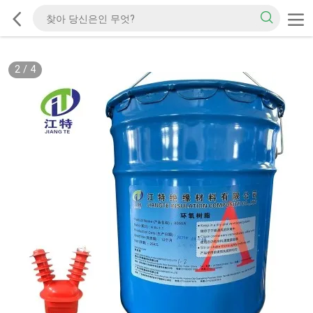
2
/
4