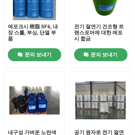
공장 투어
에포크시 樹脂 SF6, 내
전기 절연기 건조형 트
장 스톨, 부싱, 단열 부
랜스포머에 대한 에포
품질 관리
품
시 합금
문의 보내기
문의 보내기
연락처
뉴스
모든 케이스
견적 요청
에폭시 수지를 치료하는 실온
내구성 가벼운 노란색
공기 원자로 전기 절연